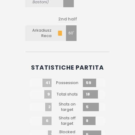
Bastoni)
2nd half
Arkadiusz
60'
Reca
STATISTICHE PARTITA
41
59
Possession
9
18
Total shots
Shots on
2
5
target
Shots off
6
8
target
Blocked
1
5