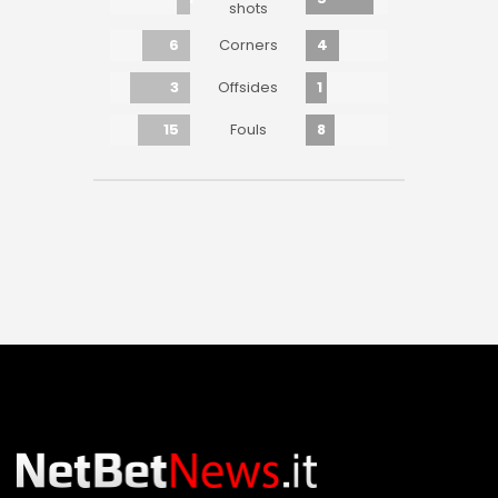
shots
6
4
Corners
3
1
Offsides
15
8
Fouls