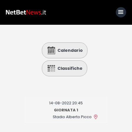
Home
Calendario
News
Calcio
Classifiche
Basket
Tennis
Lo Sapevi Che
14-08-2022 20:45
Fantacalcio
GIORNATA 1
Stadio Alberto Picco
I consigli di Giulia
Serie A