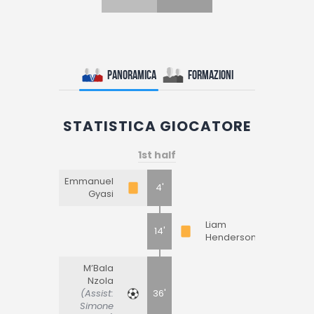
Panoramica
Formazioni
STATISTICA GIOCATORE
1st half
Emmanuel
4'
Gyasi
Liam
14'
Henderson
M’Bala
Nzola
(Assist:
36'
Simone