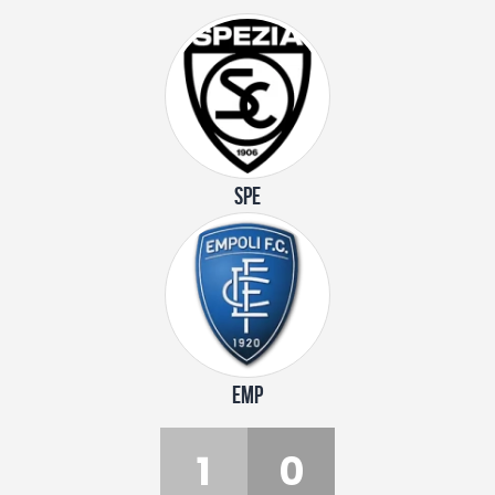
SPE
EMP
1
0