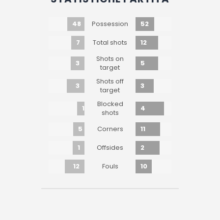
48
52
Possession
7
12
Total shots
Shots on
3
5
target
Shots off
3
3
target
Blocked
1
4
shots
5
11
Corners
1
2
Offsides
12
10
Fouls