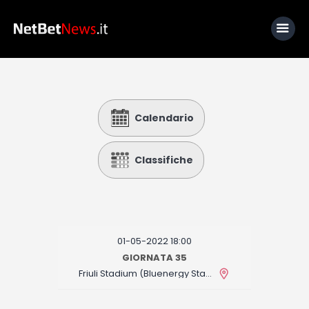
Home
Calendario
News
Calcio
Classifiche
Basket
Tennis
Lo Sapevi Che
01-05-2022 18:00
Fantacalcio
GIORNATA 35
Friuli Stadium (Bluenergy Stadium)
I consigli di Giulia
Serie A