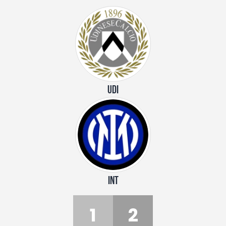
UDI
INT
1
2