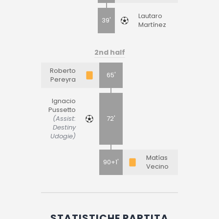
Lautaro
39'
Martínez
2nd half
Roberto
65'
Pereyra
Ignacio
Pussetto
(Assist:
72'
Destiny
Udogie)
Matías
90+1'
Vecino
STATISTICHE PARTITA