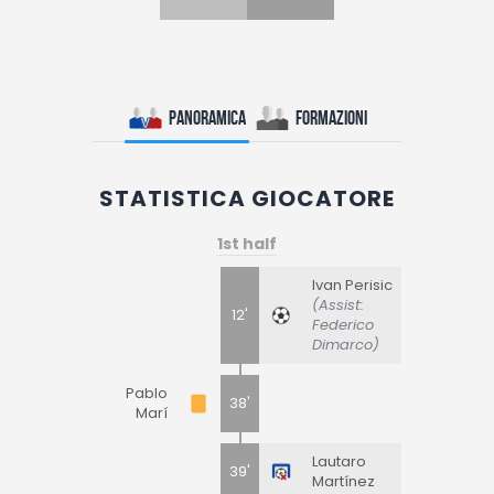
Panoramica
Formazioni
STATISTICA GIOCATORE
1st half
Ivan Perisic
(Assist:
12'
Federico
Dimarco)
Pablo
38'
Marí
Lautaro
39'
Martínez