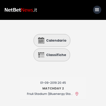
Home
Calendario
News
Calcio
Classifiche
Basket
Tennis
Lo Sapevi Che
01-09-2019 20:45
Fantacalcio
MATCHDAY 2
Friuli Stadium (Bluenergy Stadium)
I consigli di Giulia
Serie A