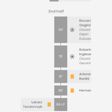
2nd half
Riccardo
Gagliolo
59'
(Assist:
Dejan
Kulusevski)
Roberto
Inglese
75'
(Assist:
Gervinho)
Antonino
81'
Barillà
86'
Hernani
Lukasz
90+3'
Teodorczyk