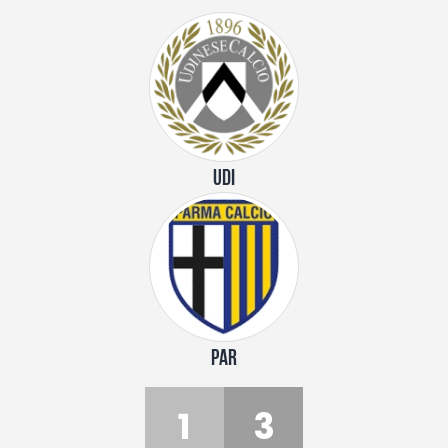
UDI
PAR
1
3