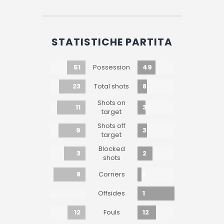
STATISTICHE PARTITA
51
49
Possession
23
8
Total shots
Shots on
11
3
target
Shots off
9
3
target
Blocked
3
2
shots
8
1
Corners
1
Offsides
12
12
Fouls