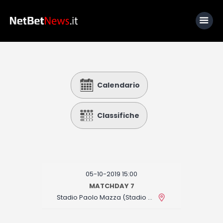
Home
Calendario
News
Calcio
Classifiche
Basket
Tennis
Lo Sapevi Che
05-10-2019 15:00
Fantacalcio
MATCHDAY 7
Stadio Paolo Mazza (Stadio Comunale)
I consigli di Giulia
Serie A