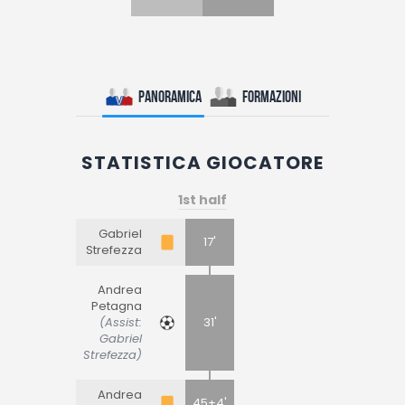
Panoramica
Formazioni
STATISTICA GIOCATORE
1st half
Gabriel
17'
Strefezza
Andrea
Petagna
(Assist:
31'
Gabriel
Strefezza)
Andrea
45+4'