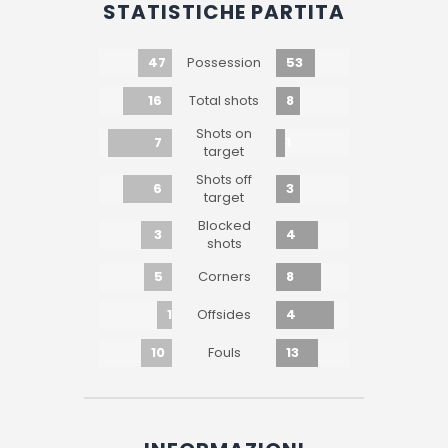
STATISTICHE PARTITA
47
53
Possession
16
8
Total shots
Shots on
7
1
target
Shots off
6
3
target
Blocked
3
4
shots
5
8
Corners
1
4
Offsides
10
13
Fouls