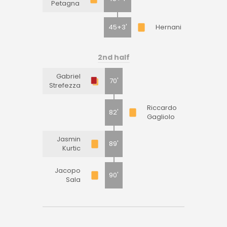
Petagna
45+3'
Hernani
2nd half
Gabriel
70'
Strefezza
Riccardo
82'
Gagliolo
Jasmin
89'
Kurtic
Jacopo
90'
Sala