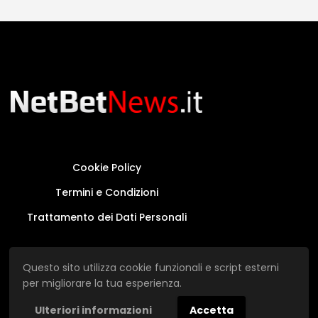
Cookie Policy
Termini e Condizioni
Trattamento dei Dati Personali
Questo sito non rappresenta una testata
Questo sito utilizza cookie funzionali e script esterni
giornalistica in quanto viene aggiornato senza
per migliorare la tua esperienza.
alcuna periodicità.
Ulteriori informazioni
Accetta