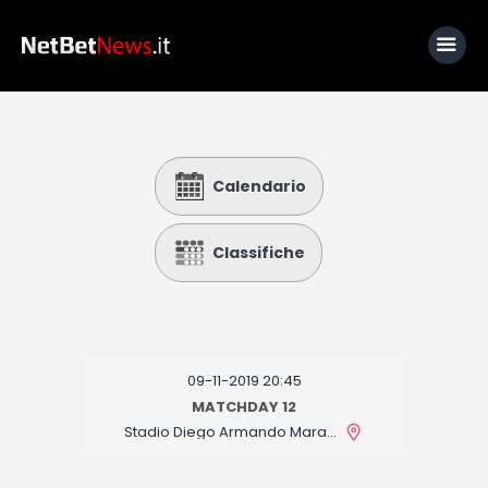
Home
Calendario
News
Calcio
Classifiche
Basket
Tennis
Lo Sapevi Che
09-11-2019 20:45
Fantacalcio
MATCHDAY 12
Stadio Diego Armando Maradona
I consigli di Giulia
Serie A