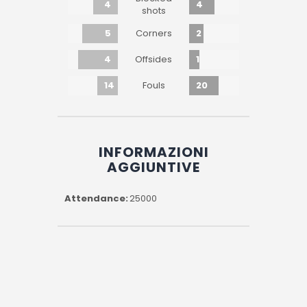
4
4
shots
5
2
Corners
4
1
Offsides
14
20
Fouls
INFORMAZIONI
AGGIUNTIVE
Attendance
25000