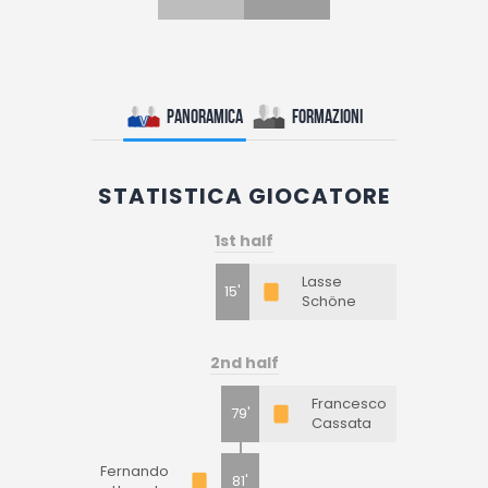
Panoramica
Formazioni
STATISTICA GIOCATORE
1st half
Lasse
15'
Schöne
2nd half
Francesco
79'
Cassata
Fernando
81'