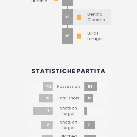
Llorente
Denilho
83'
Cleonise
Lukas
85'
Lerager
STATISTICHE PARTITA
42
58
Possession
19
12
Total shots
Shots on
7
1
target
Shots off
8
7
target
Blocked