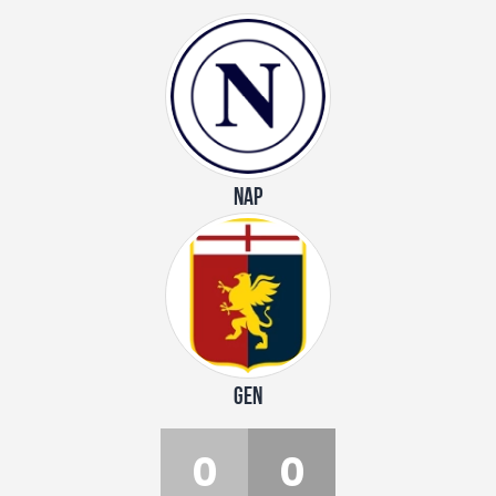
NAP
GEN
0
0