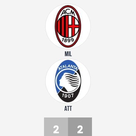
MIL
ATT
2
2