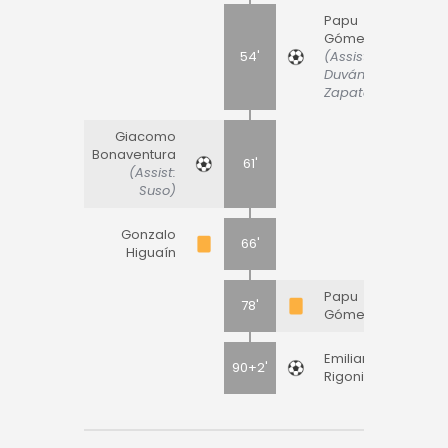
Papu
Gómez
54'
(Assist:
Duván
Zapata)
Giacomo
Bonaventura
61'
(Assist:
Suso)
Gonzalo
66'
Higuaín
Papu
78'
Gómez
Emiliano
90+2'
Rigoni