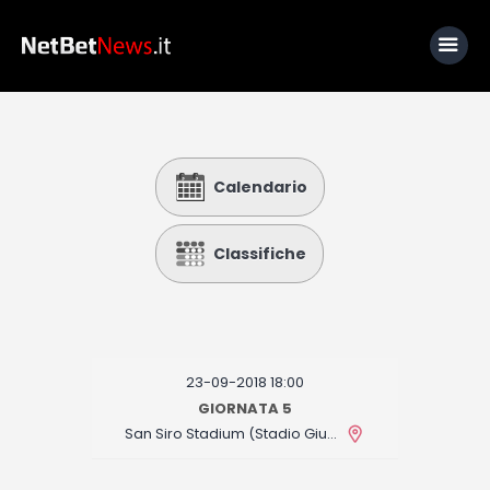
Home
Calendario
News
Calcio
Classifiche
Basket
Tennis
Lo Sapevi Che
23-09-2018 18:00
Fantacalcio
GIORNATA 5
San Siro Stadium (Stadio Giuseppe Meazza)
I consigli di Giulia
Serie A