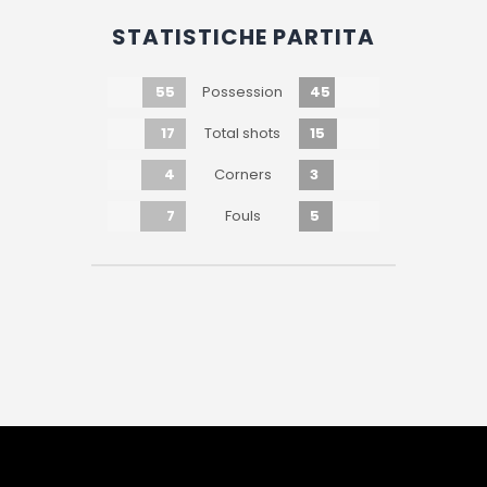
STATISTICHE PARTITA
55
45
Possession
17
15
Total shots
4
3
Corners
7
5
Fouls