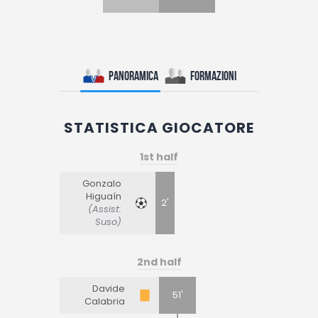
Panoramica
Formazioni
STATISTICA GIOCATORE
1st half
Gonzalo
Higuaín
2'
(Assist:
Suso)
2nd half
Davide
51'
Calabria