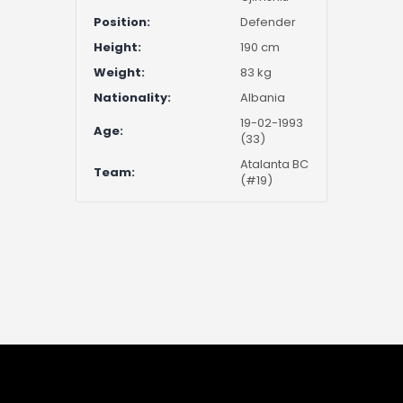
Position:
Defender
Height:
190 cm
Weight:
83 kg
Nationality:
Albania
19-02-1993
Age:
(33)
Atalanta BC
Team:
(#19)