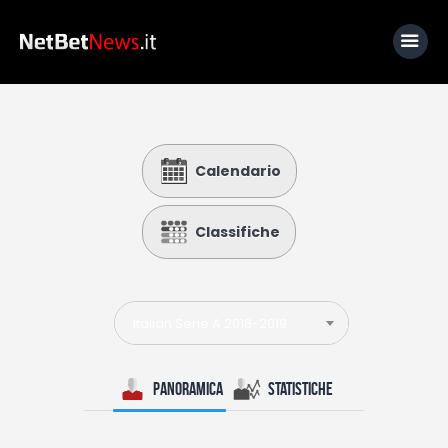
Home
Calendario
News
Calcio
Classifiche
Basket
Tennis
Italian Serie A 2018-2019
Lo Sapevi Che
Fantacalcio
Panoramica
Statistiche
I consigli di Giulia
Serie A