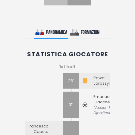
Panoramica
Formazioni
STATISTICA GIOCATORE
1st half
Pawel
25'
Jaroszynski
Emanuele
Giaccherini
31'
(Assist: Filip
Djordjevic)
Francesco
Caputo