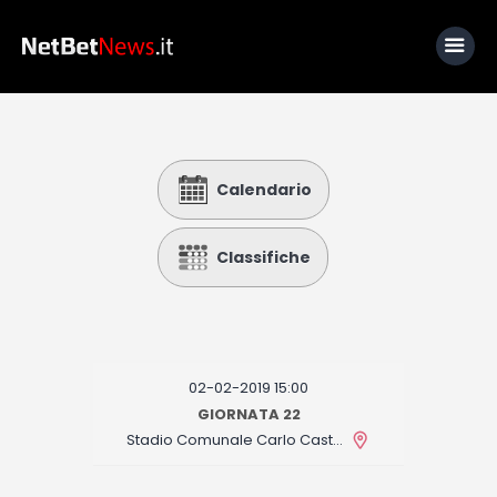
Home
Calendario
News
Calcio
Classifiche
Basket
Tennis
Lo Sapevi Che
02-02-2019 15:00
Fantacalcio
GIORNATA 22
Stadio Comunale Carlo Castellani
I consigli di Giulia
Serie A