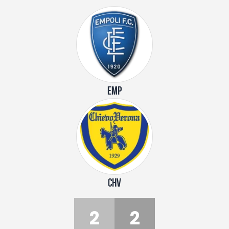
EMP
CHV
2
2