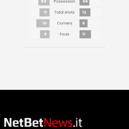
54
46
Possession
11
12
Total shots
10
6
Corners
9
11
Fouls