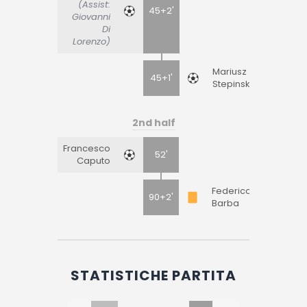
(Assist:
45+2'
Giovanni
Di
Lorenzo)
Mariusz
45+1'
Stepinski
2nd half
Francesco
52'
Caputo
Federico
90+2'
Barba
STATISTICHE PARTITA