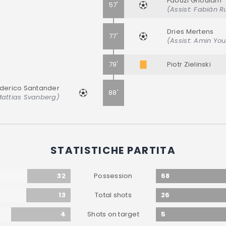
Faouzi Ghoulam
57'
(Assist: Fabián Ru
Dries Mertens
77'
(Assist: Amin Yo
79'
Piotr Zielinski
derico Santander
88'
 Mattias Svanberg)
STATISTICHE PARTITA
32
68
Possession
13
26
Total shots
4
5
Shots on target