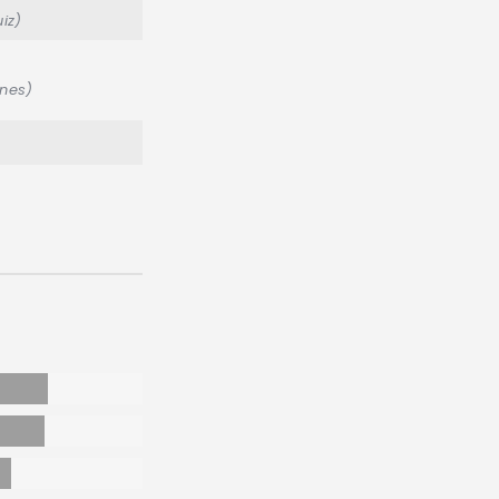
iz)
unes)