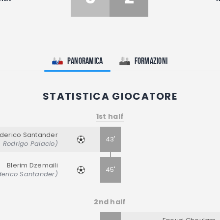
Panoramica
Formazioni
STATISTICA GIOCATORE
1st half
derico Santander
43'
: Rodrigo Palacio)
Blerim Dzemaili
45'
ederico Santander)
2nd half