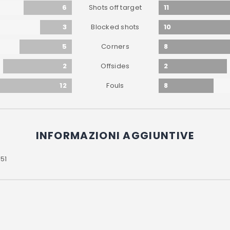
6
11
Shots off target
3
10
Blocked shots
5
8
Corners
2
2
Offsides
12
8
Fouls
INFORMAZIONI AGGIUNTIVE
51