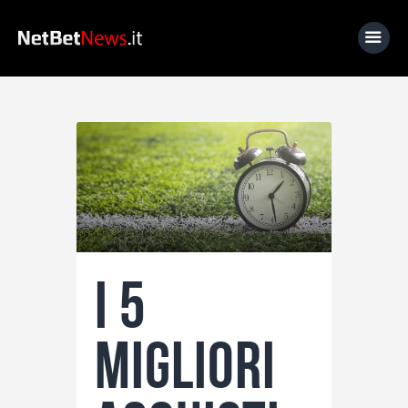
Home
News
Calcio
Basket
Tennis
I 5
Lo Sapevi Che
Fantacalcio
migliori
I consigli di Giulia
Serie A