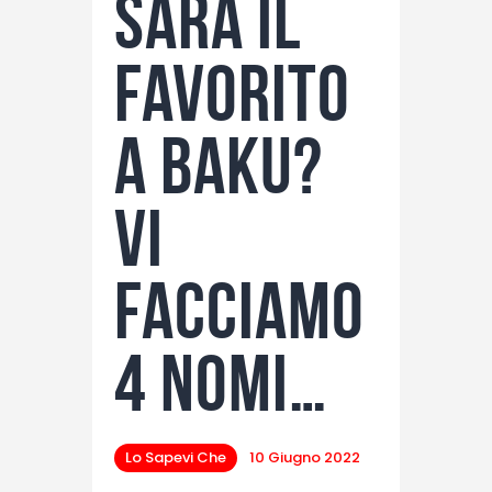
sarà il
favorito
a Baku?
Vi
facciamo
4 nomi…
Lo Sapevi Che
10 Giugno 2022