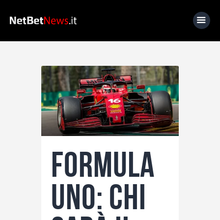
Home
News
Calcio
Basket
Tennis
Formula
Lo Sapevi Che
Fantacalcio
Uno: Chi
I consigli di Giulia
Serie A