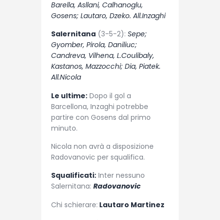
Barella, Asllani, Calhanoglu,
Gosens; Lautaro, Dzeko. All.Inzaghi
Salernitana
(3-5-2):
Sepe;
Gyomber, Pirola, Daniliuc;
Candreva, Vilhena, L.Coulibaly,
Kastanos, Mazzocchi; Dia, Piatek.
All.Nicola
Le ultime:
Dopo il gol a
Barcellona, Inzaghi potrebbe
partire con Gosens dal primo
minuto.
Nicola non avrà a disposizione
Radovanovic per squalifica.
Squalificati:
Inter nessuno
Salernitana:
Radovanovic
Chi schierare:
Lautaro Martinez