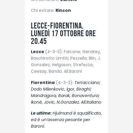
Chi evitare:
Rincon
Lecce-Fiorentina,
lunedì 17 ottobre ore
20.45
Lecce
(4-3-3): Falcone; Gendrey,
Baschirotto Umtiti, Pezzella; Blin, J.
Gonzalez, Helgason; Strefezza,
Ceesay, Banda. All.Baroni
Fiorentina
(4-3-3):
Terracciano;
Dodo Milenkovic, Igor, Biraghi;
Mandragora, Barak, Bonaventura;
Ikonè, Jovic, N.Gonzalez. All.Italiano
Le ultime:
Hjulmand è squalificato,
ed è un’assenza pesante per
Baroni.