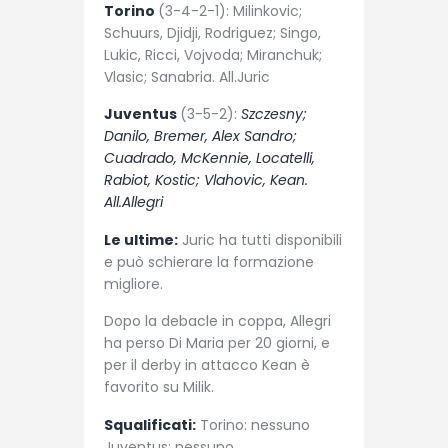
Torino
(3-4-2-1): Milinkovic;
Schuurs, Djidji, Rodriguez; Singo,
Lukic, Ricci, Vojvoda; Miranchuk;
Vlasic; Sanabria. All.Juric
Juventus
(3-5-2):
Szczesny;
Danilo, Bremer, Alex Sandro;
Cuadrado, McKennie, Locatelli,
Rabiot, Kostic; Vlahovic, Kean.
All.Allegri
Le ultime:
Juric ha tutti disponibili
e può schierare la formazione
migliore.
Dopo la debacle in coppa, Allegri
ha perso Di Maria per 20 giorni, e
per il derby in attacco Kean è
favorito su Milik.
Squalificati:
Torino: nessuno
Juventus: nessuno