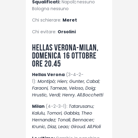
Squalificati:
Napoli
:
nessuno
Bologna nessuno
Chi schierare:
Meret
Chi evitare:
Orsolini
Hellas Verona-Milan,
domenica 16 ottobre
ore 20.45
Hellas Verona
(3-4-2-
1):
Montipò; Hien; Gunter, Cabal;
Faraoni, Tameze, Veloso, Doig;
Hrustic, Verdi; Henry. All.Bocchetti
Milan
(4-2-3-1):
Tatarusanu;
Kalulu, Tomori, Gabbia, Theo
Hernandez; Tonali, Bennacer;
Krunic, Diaz, Leao; Giroud. All.Pioli