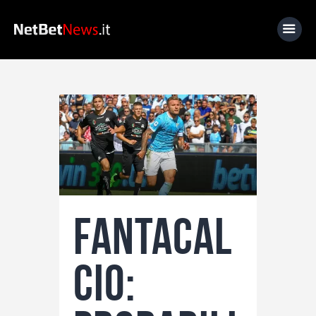
Home
News
Calcio
Basket
Tennis
Fantacal
Lo Sapevi Che
Fantacalcio
cio:
I consigli di Giulia
Serie A