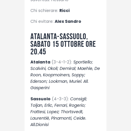
Chi schierare:
Ricci
Chi evitare:
Alex Sandro
Atalanta-Sassuolo,
sabato 15 ottobre ore
20.45
Atalanta
(3-4-1-2):
Sportiello;
Scalvini, Okoli; Demiral; Maehle, De
Roon, Koopmoiners, Soppy;
Ederson; Lookman, Muriel. All.
Gasperini
Sassuolo
(4-3-3):
Consigli;
Toljan, Erlic, Ferrari, Rogerio;
Frattesi, Lopez; Thortsvedt,
Laurentiè, Pinamonti, Ceide.
All.Dionisi