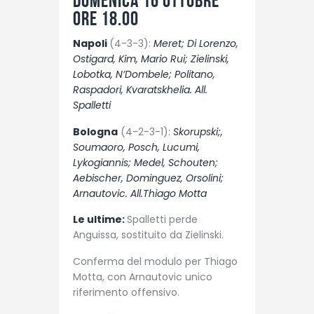
domenica 16 ottobre
ore 18.00
Napoli
(4-3-3):
Meret; Di Lorenzo,
Ostigard, Kim, Mario Rui; Zielinski,
Lobotka, N’Dombele; Politano,
Raspadori, Kvaratskhelia. All.
Spalletti
Bologna
(4-2-3-1):
Skorupski;,
Soumaoro, Posch, Lucumi,
Lykogiannis; Medel, Schouten;
Aebischer, Dominguez, Orsolini;
Arnautovic. All.Thiago Motta
Le ultime:
Spalletti perde
Anguissa, sostituito da Zielinski.
Conferma del modulo per Thiago
Motta, con Arnautovic unico
riferimento offensivo.