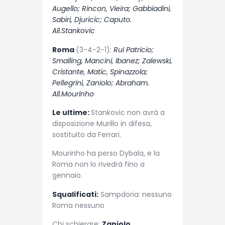
Augello; Rincon, Vieira; Gabbiadini,
Sabiri, Djuricic; Caputo.
All.Stankovic
Roma
(3-4-2-1):
Rui Patricio;
Smalling, Mancini, Ibanez; Zalewski,
Cristante, Matic, Spinazzola;
Pellegrini, Zaniolo; Abraham.
All.Mourinho
Le ultime:
Stankovic non avrà a
disposizione Murillo in difesa,
sostituito da Ferrari.
Mourinho ha perso Dybala, e la
Roma non lo rivedrà fino a
gennaio.
Squalificati:
Sampdoria: nessuno
Roma nessuno
Chi schierare:
Zaniolo