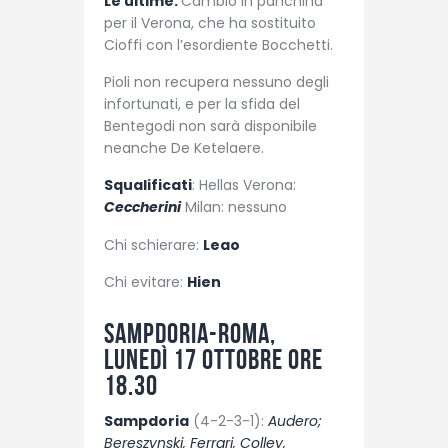
Le ultime:
Cambio in panchina
per il Verona, che ha sostituito
Cioffi con l’esordiente Bocchetti.
Pioli non recupera nessuno degli
infortunati, e per la sfida del
Bentegodi non sarà disponibile
neanche De Ketelaere.
Squalificati
: Hellas Verona:
Ceccherini
Milan: nessuno
Chi schierare:
Leao
Chi evitare:
Hien
Sampdoria-Roma,
lunedì 17 ottobre ore
18.30
Sampdoria
(4-2-3-1):
Audero;
Bereszynski, Ferrari, Colley,