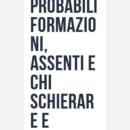
probabili
formazio
ni,
assenti e
chi
schierar
e e