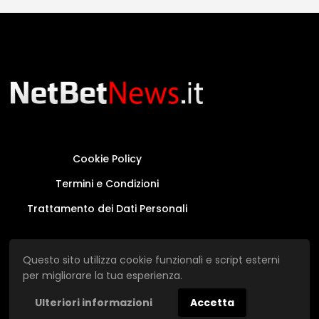
Cookie Policy
Termini e Condizioni
Trattamento dei Dati Personali
Questo sito non rappresenta una testata
Questo sito utilizza cookie funzionali e script esterni
giornalistica in quanto viene aggiornato senza
per migliorare la tua esperienza.
alcuna periodicità.
Ulteriori informazioni
Accetta