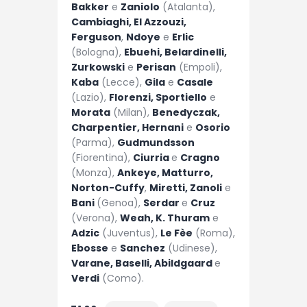
Bakker
e
Zaniolo
(Atalanta),
Cambiaghi, El Azzouzi,
Ferguson
,
Ndoye
e
Erlic
(Bologna),
Ebuehi, Belardinelli,
Zurkowski
e
Perisan
(Empoli),
Kaba
(Lecce),
Gila
e
Casale
(Lazio),
Florenzi, Sportiello
e
Morata
(Milan),
Benedyczak,
Charpentier, Hernani
e
Osorio
(Parma),
Gudmundsson
(Fiorentina),
Ciurria
e
Cragno
(Monza),
Ankeye, Matturro,
Norton-Cuffy
,
Miretti, Zanoli
e
Bani
(Genoa),
Serdar
e
Cruz
(Verona),
Weah, K. Thuram
e
Adzic
(Juventus),
Le Fèe
(Roma),
Ebosse
e
Sanchez
(Udinese),
Varane, Baselli, Abildgaard
e
Verdi
(Como).