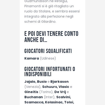
Gudmundsson né Retegui,
Pinamonti si è già ritagliato un
ruolo da titolare, e sembra essersi
integrato alla perfezione negli
schemi di Gilardino.
E poi devi tenere conto
anche di…
Giocatori squalificati
Kamara
(Udinese)
Giocatori infortunati o
indisponibili
Jajalo, Busio
e
Bjarkason
(Venezia),
Schuurs, Vlasic
e
Gineitis
(Torino),
De Vrij
e
Buchanan
(Inter),
Scalvini,
Scamacca, Kolasinac, Toloi,