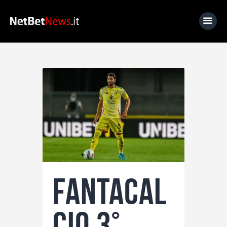
Home
News
Calcio
Basket
Tennis
Lo Sapevi Che
Fantacal
Fantacalcio
I consigli di Giulia
cio 3°
Serie A