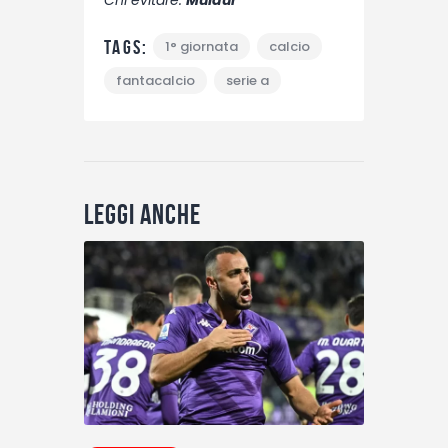
Chi evitare:
Muldur
Tags:
1° giornata
calcio
fantacalcio
serie a
Leggi anche