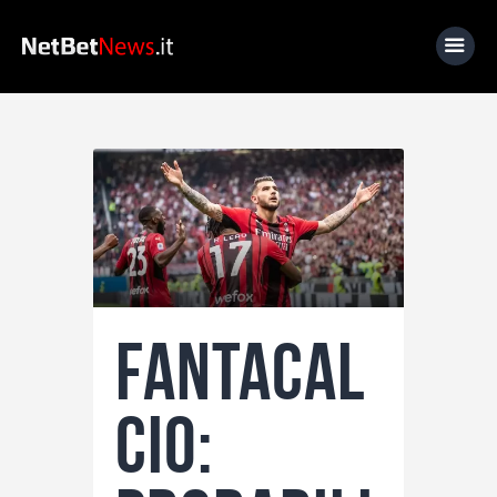
Home
News
Calcio
Basket
Tennis
Fantacal
Lo Sapevi Che
Fantacalcio
cio:
I consigli di Giulia
Serie A