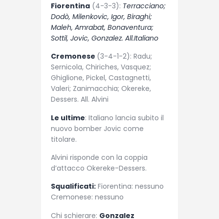
Fiorentina
(4-3-3):
Terracciano;
Dodò, Milenkovic, Igor, Biraghi;
Maleh, Amrabat, Bonaventura;
Sottil, Jovic, Gonzalez. All.Italiano
Cremonese
(3-4-1-2): Radu;
Sernicola, Chiriches, Vasquez;
Ghiglione, Pickel, Castagnetti,
Valeri; Zanimacchia; Okereke,
Dessers. All. Alvini
Le ultime
: Italiano lancia subito il
nuovo bomber Jovic come
titolare.
Alvini risponde con la coppia
d’attacco Okereke-Dessers.
Squalificati:
Fiorentina: nessuno
Cremonese: nessuno
Chi schierare:
Gonzalez