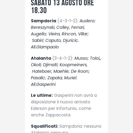
sabato 13 agosto ore
18.30
Sampdoria
(4-3-1-2):
Audero;
Bereszynski, Colley, Ferrari,
Augello; Vieira, Rincon, Villar;
Sabiri; Caputo, Djuricic.
All.Giampaolo
Atalanta
(3-4-1-2):
Musso; Toloi,,
Okoli; Djimsiti; Koopmeiners,
Hateboer, Maehle; De Roon;
Pasalic; Zapata, Muriel.
All.Gasperini
Le ultime:
Gasperini non avrà a
disposizione il nuovo arrivato
Ederson per infortunio, come
anche Zappacosta.
Squalificati:
Sampdoria: nessuno
Atalanta: nessuno