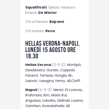
Squalificati
: Spezia: nessuno
Empoli:
De Winter
Chi schierare:
Bajrami
Chi evitare:
Reca
Hellas Verona-Napoli,
lunedì 15 agosto ore
18.30
Hellas Verona
(3-5-2):
Montipò;
Dawidowicz; Gunter, Coppola;
Faraoni, Tameze, Hongla, Ilic,
Lazovic; Lasagna, Henry. All.Cioffi
Napoli
(4-3-3):
Meret; Di Lorenzo,
Rrahmani, Kim, Mario Rui;
Anguissa, Lobotka, Zielinski, Lozano,
Osimhen, Kvaratskhelia. All.