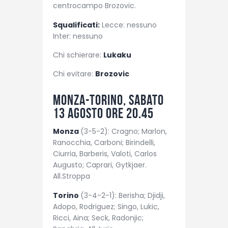
centrocampo Brozovic.
Squalificati:
Lecce: nessuno
Inter: nessuno
Chi schierare:
Lukaku
Chi evitare:
Brozovic
Monza-Torino, sabato
13 agosto ore 20.45
Monza
(3-5-2): Cragno; Marlon,
Ranocchia, Carboni; Birindelli,
Ciurria, Barberis, Valoti, Carlos
Augusto; Caprari, Gytkjaer.
All.Stroppa
Torino
(3-4-2-1): Berisha; Djidji,
Adopo, Rodriguez; Singo, Lukic,
Ricci, Aina; Seck, Radonjic;