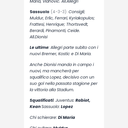
Maria, Vlahovic. All.Allegri
Sassuolo
(4-3-3):
Consigli;
Muldur, Erlic, Ferrari, Kyriakopulos;
Frattesi, Henrique; Thortsvedt,
Berardi, Pinamonti, Ceide.
All.Dionisi
Le ultime
: Allegri parte subito con i
nuovi Bremer, Kostic e Di Maria.
Anche Dionisi manda in campo i
nuovi, ma mancherà per
squalifica Lopez, decisivo con un
suo gol nella passata stagione per
la vittoria alla Stadium.
Squalificati
: Juventus:
Rabiot,
Kean
Sassuolo:
Lopez
Chi schierare:
Di Maria