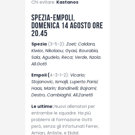
Chi evitare:
Kastanos
Spezia-Empoli,
domenica 14 agosto ore
20.45
Spezia
(3-5-2):
Zoet; Caldara,
Kiwior, Nikolaou; Gyasi, Bourabia,
Sala, Agudelo, Reca; Verde, Nzola.
All.Gotti
Empoli (
4-3-1-2):
Vicario;
Stojanovic, Ismajli, Luperto Parisi;
Haas, Marin; Bandinelli; Bajrami;
Destro, Cambiaghii. All.Zanetti
Le ultime:
Nuovi allenatori per
entrambe le squadre. Ha più
problemi di formazione Gotti
però, senza gli infortunati Ferrer,
Amian, Antiste, e Ekdal.