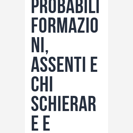
probabili
formazio
ni,
assenti e
chi
schierar
e e