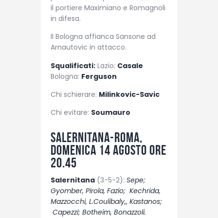
il portiere Maximiano e Romagnoli
in difesa.
Il Bologna affianca Sansone ad
Arnautovic in attacco.
Squalificati:
Lazio:
Casale
Bologna:
Ferguson
Chi schierare:
Milinkovic-Savic
Chi evitare:
Soumauro
Salernitana-Roma,
domenica 14 agosto ore
20.45
Salernitana
(3-5-2):
Sepe;
Gyomber, Pirola, Fazio; Kechrida,
Mazzocchi, L.Coulibaly,, Kastanos;
Capezzi; Botheim, Bonazzoli.