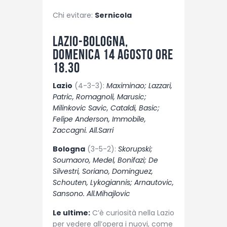
Chi evitare:
Sernicola
Lazio-Bologna,
domenica 14 agosto ore
18.30
Lazio
(4-3-3):
Maximinao; Lazzari,
Patric, Romagnoli, Marusic;
Milinkovic Savic, Cataldi, Basic;
Felipe Anderson, Immobile,
Zaccagni. All.Sarri
Bologna
(3-5-2):
Skorupski;
Soumaoro, Medel, Bonifazi; De
Silvestri, Soriano, Dominguez,
Schouten, Lykogiannis; Arnautovic,
Sansono. All.Mihajlovic
Le ultime:
C’è curiosità nella Lazio
per vedere all’opera i nuovi, come