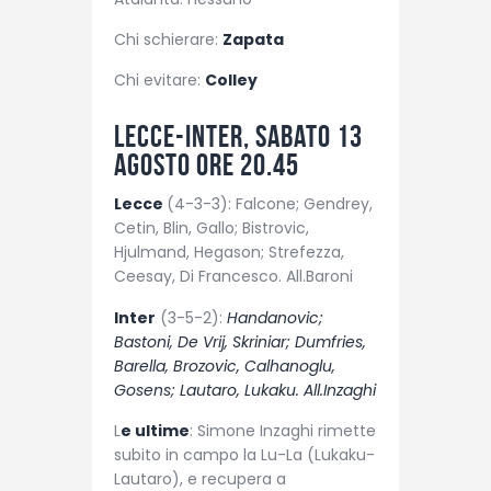
Chi schierare:
Zapata
Chi evitare:
Colley
Lecce-Inter, sabato 13
agosto ore 20.45
Lecce
(4-3-3): Falcone; Gendrey,
Cetin, Blin, Gallo; Bistrovic,
Hjulmand, Hegason; Strefezza,
Ceesay, Di Francesco. All.Baroni
Inter
(3-5-2):
Handanovic;
Bastoni, De Vrij, Skriniar; Dumfries,
Barella, Brozovic, Calhanoglu,
Gosens; Lautaro, Lukaku. All.Inzaghi
L
e ultime
: Simone Inzaghi rimette
subito in campo la Lu-La (Lukaku-
Lautaro), e recupera a