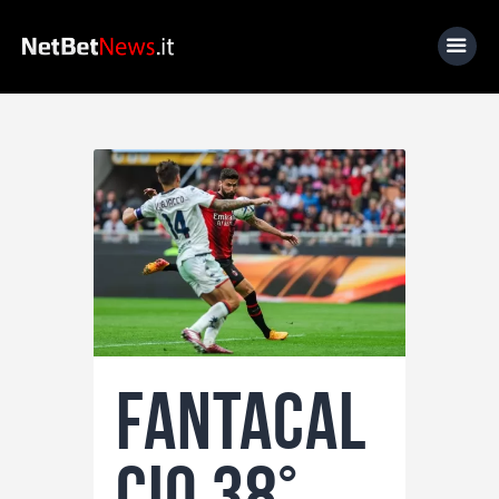
Home
News
Calcio
Basket
Tennis
Lo Sapevi Che
Fantacal
Fantacalcio
I consigli di Giulia
cio 38°
Serie A