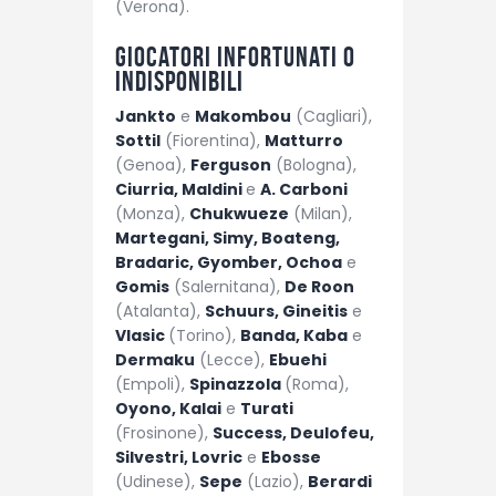
(Verona).
Giocatori infortunati o
indisponibili
Jankto
e
Makombou
(Cagliari),
Sottil
(Fiorentina),
Matturro
(Genoa),
Ferguson
(Bologna),
Ciurria, Maldini
e
A. Carboni
(Monza),
Chukwueze
(Milan),
Martegani, Simy, Boateng,
Bradaric, Gyomber, Ochoa
e
Gomis
(Salernitana),
De Roon
(Atalanta),
Schuurs, Gineitis
e
Vlasic
(Torino),
Banda, Kaba
e
Dermaku
(Lecce),
Ebuehi
(Empoli),
Spinazzola
(Roma),
Oyono, Kalai
e
Turati
(Frosinone),
Success, Deulofeu,
Silvestri, Lovric
e
Ebosse
(Udinese),
Sepe
(Lazio),
Berardi