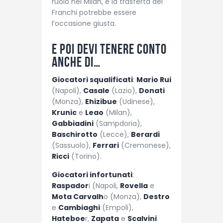
ruolo nel Milan, e la trasferta del
Franchi potrebbe essere
l’occasione giusta.
E poi devi tenere conto
anche di…
Giocatori squalificati
:
Mario Rui
(Napoli),
Casale
(Lazio),
Donati
(Monza),
Ehizibue
(Udinese),
Krunic
e
Leao
(Milan),
Gabbiadini
(Sampdoria),
Baschirotto
(Lecce),
Berardi
(Sassuolo),
Ferrari
(Cremonese),
Ricci
(Torino).
Giocatori infortunati
:
Raspador
i (Napoli,
Rovella
e
Mota Carvalh
o (Monza),
Destro
e
Cambiaghi
(Empoli),
Hateboe
r,
Zapata
e
Scalvini