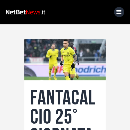
Home
News
Calcio
Basket
Tennis
Fantacal
Lo Sapevi Che
Fantacalcio
cio 25°
I consigli di Giulia
Serie A