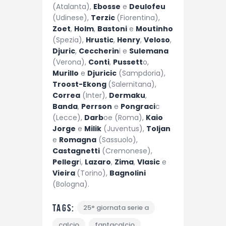
(Atalanta),
Ebosse
e
Deulofeu
(Udinese),
Terzic
(Fiorentina),
Zoet
,
Holm
,
Bastoni
e
Moutinho
(Spezia),
Hrustic
,
Henry
,
Veloso
,
Djuric
,
Ceccherin
i e
Sulemana
(Verona),
Conti
,
Pussett
o,
Murillo
e
Djuricic
(Sampdoria),
Troost-Ekong
(Salernitana),
Correa
(Inter),
Dermaku
,
Banda
,
Perrson
e
Pongraci
c
(Lecce),
Darb
oe (Roma),
Kaio
Jorge
e
Milik
(Juventus),
Toljan
e
Romagna
(Sassuolo),
Castagnetti
(Cremonese),
Pellegr
i,
Lazaro
,
Zima
,
Vlasic
e
Vieira
(Torino),
Bagnolini
(Bologna).
Tags:
25° giornata serie a
calcio
fantacalcio