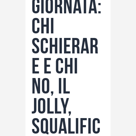
giornata:
chi
schierar
e e chi
no, il
jolly,
squalific