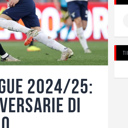
Ti
gue 2024/25:
versarie di
io