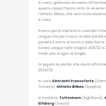
In casa i giallorossi dovranno affrontare
questa coppa l’hanno vinto di recente 
l’Athletic Bilbao, che sarà motivatissim
in casa.
Preoccupa la trasferta in casa del Tot
League, ma per il resto, le altre partite
perdere il sonno al tecnico della Roma. I
Europa League nelle stagioni 2021/22 e
finale solo ai rigori al Siviglia.
Di seguito le partite che dovrà affront
2024/25:
In casa:
Eintracht Francoforte
(Germ
(Ucraina),
Athletic Bilbao
(Spagna)
In trasferta:
Tottenham
(Inghilterra),
Elfsborg
(Svezia)