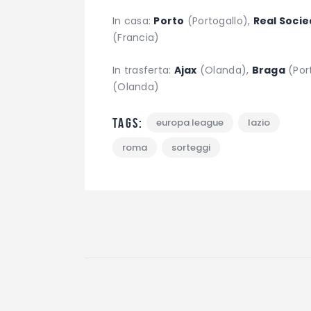
In casa:
Porto
(Portogallo),
Real Soci
(Francia)
In trasferta:
Ajax
(Olanda),
Braga
(Por
(Olanda)
Tags:
europa league
lazio
roma
sorteggi