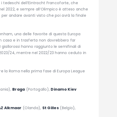
 i tedeschi dell’Eintracht Francoforte, che
nel 2022, e sempre all’Olimpico è atteso anche
o per andare avanti visto che poi avrà la finale
tenham, una delle favorite di questa Europa
 in casa e in trasferta non dovrebbero far
 giallorossi hanno raggiunto le semifinali di
 2023/24, mentre nel 2022/23 hanno ceduto in
are la Roma nella prima fase di Europa League
ania),
Braga
(Portogallo),
Dinamo Kiev
AZ Alkmaar
(Olanda),
St Gilles
(Belgio),