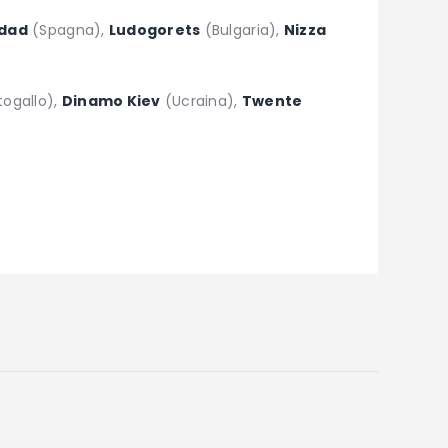
edad
(Spagna),
Ludogorets
(Bulgaria),
Nizza
togallo),
Dinamo Kiev
(Ucraina),
Twente