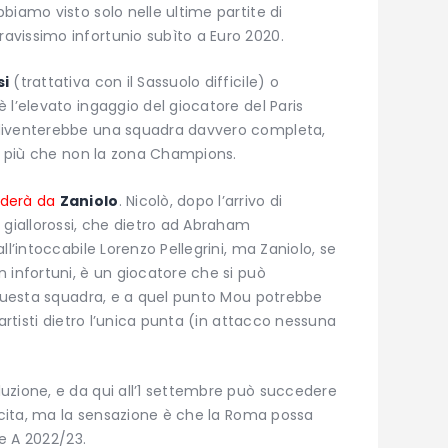
biamo visto solo nelle ultime partite di
vissimo infortunio subìto a Euro 2020.
si
(trattativa con il Sassuolo difficile) o
è l’elevato ingaggio del giocatore del Paris
 diventerebbe una squadra davvero completa,
di più che non la zona Champions.
nderà da
Zaniolo
. Nicolò, dopo l’arrivo di
 giallorossi, che dietro ad Abraham
ll’intoccabile Lorenzo Pellegrini, ma Zaniolo, se
 infortuni, è un giocatore che si può
 questa squadra, e a quel punto Mou potrebbe
uartisti dietro l’unica punta (in attacco nessuna
uzione, e da qui all’1 settembre può succedere
uscita, ma la sensazione è che la Roma possa
ie A 2022/23.