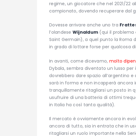
regime, un giocatore che nel 2021/22 ab
campionato, dovendo recuperare dal gra
Dovesse arrivare anche uno tra
Fratte
l’olandese
Wijnaldum
(qui il problema 
Saint Germain), a quel punto la Roma
in grado di lottare forse per qualcosa 
In avanti, come dicevamo,
molto dipe
Dybala, sembra diventato un lusso per i
dovrebbero dare spazio all’argentino e a
sarà in forma e non incapperà ancora in
tranquillamente ritagliarsi un posto in
usufruire di una batteria di ottimi treq
in Italia ha così tanta qualità).
Il mercato è ovviamente ancora in evol
ancora di tutto, sia in entrata che in 
ritagliarsi un ruolo importante nella Ser