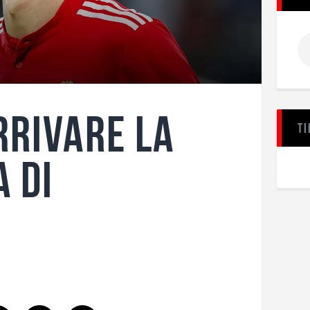
rrivare la
Ti
 di