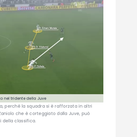
o nel tridente della Juve
 perché la squadra si è rafforzata in altri
 Zaniolo che è corteggiato dalla Juve, può
 della classifica.