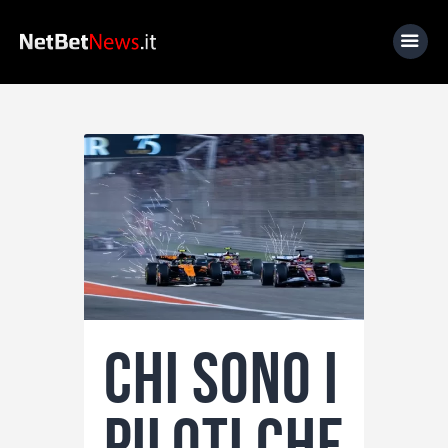
Home
News
Calcio
Basket
Tennis
Lo Sapevi Che
Chi sono i
Fantacalcio
I consigli di Giulia
piloti che
Serie A