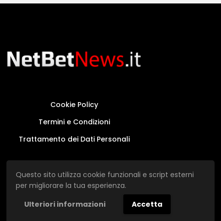
Cookie Policy
Termini e Condizioni
Trattamento dei Dati Personali
Questo sito non rappresenta una testata
Questo sito utilizza cookie funzionali e script esterni
giornalistica in quanto viene aggiornato senza
per migliorare la tua esperienza.
alcuna periodicità.
Ulteriori informazioni
Accetta