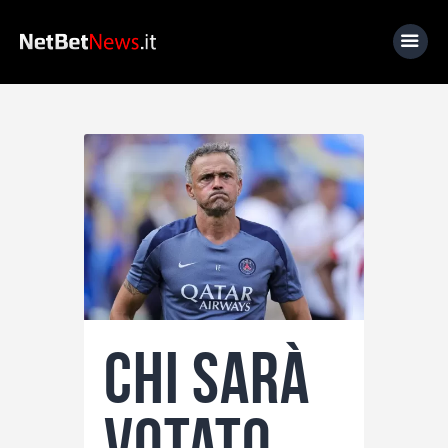
Home
News
Calcio
Basket
Tennis
Lo Sapevi Che
Chi sarà
Fantacalcio
I consigli di Giulia
votato
Serie A