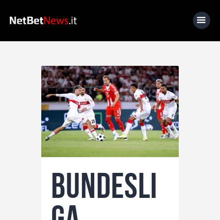
Home
News
Calcio
Basket
Tennis
Lo Sapevi Che
Bundesli
Fantacalcio
I consigli di Giulia
ga
Serie A