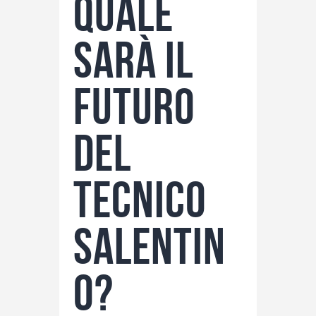
quale
sarà il
futuro
del
tecnico
salentin
o?