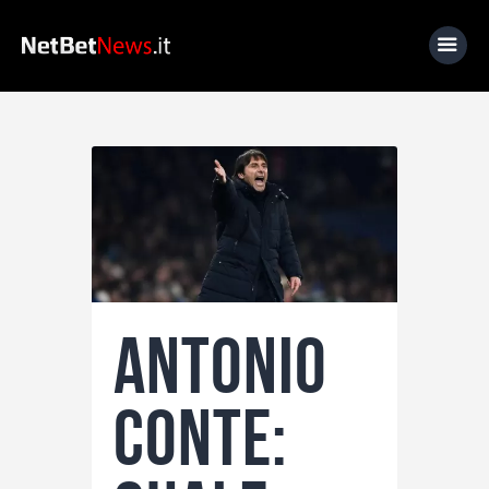
Home
News
Calcio
Basket
Tennis
Antonio
Lo Sapevi Che
Fantacalcio
Conte:
I consigli di Giulia
Serie A