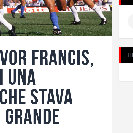
evor Francis,
Ti
i una
che stava
o grande