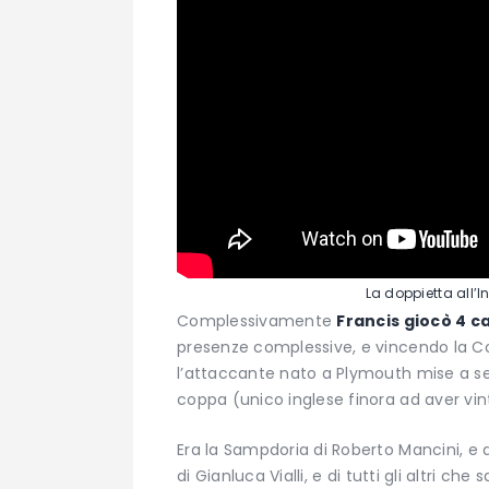
La doppietta all’I
Complessivamente
Francis giocò 4 
presenze complessive, e vincendo la Cop
l’attaccante nato a Plymouth mise a se
coppa (unico inglese finora ad aver vinto
Era la Sampdoria di Roberto Mancini, e
di Gianluca Vialli, e di tutti gli altri ch