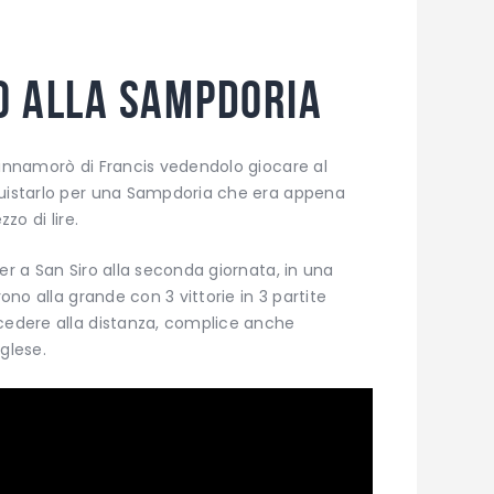
o alla Sampdoria
 innamorò di Francis vedendolo giocare al
quistarlo per una Sampdoria che era appena
zo di lire.
er a San Siro alla seconda giornata, in una
rono alla grande con 3 vittorie in 3 partite
 cedere alla distanza, complice anche
glese.