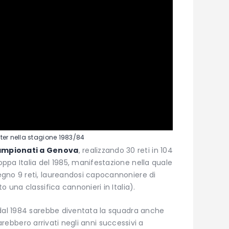
nter nella stagione 1983/84
campionati a Genova
, realizzando 30 reti in 104
pa Italia del 1985, manifestazione nella quale
gno 9 reti, laureandosi capocannoniere di
 una classifica cannonieri in Italia).
 dal 1984 sarebbe diventata la squadra anche
e sarebbero arrivati negli anni successivi a