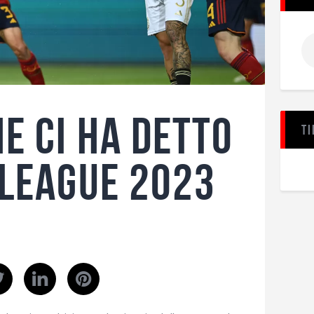
e ci ha detto
Ti
 League 2023