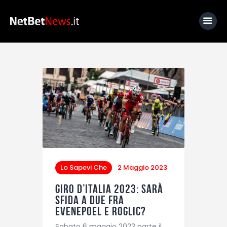
Home
News
Calcio
Basket
Tennis
Lo Sapevi Che
Lo Sapevi Che
2 Maggio 2023
Fantacalcio
Giro d’Italia 2023: sarà
sfida a due fra
I consigli di Giulia
Evenepoel e Roglic?
Serie A
Sabato 6 maggio 2023 parte il