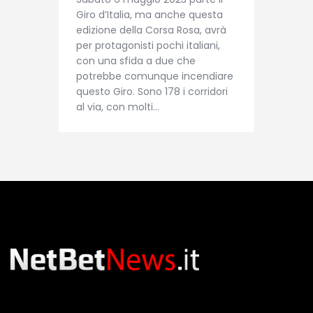
Giro d’Italia, ma anche questa
edizione della Corsa Rosa, avrà
per protagonisti pochi italiani,
con una sfida a due che
potrebbe comunque incendiare
questo Giro. Sono 178 i corridori
al via, con molti…