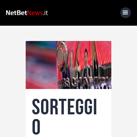
Home
News
Calcio
Basket
Tennis
Sorteggi
Lo Sapevi Che
Fantacalcio
o
I consigli di Giulia
Serie A