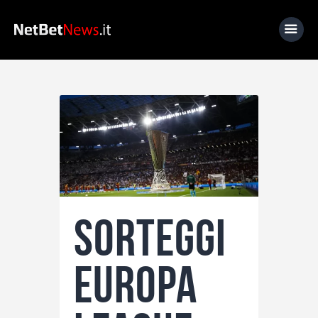
Home
News
Calcio
Basket
Tennis
Sorteggi
Lo Sapevi Che
Fantacalcio
Europa
I consigli di Giulia
Serie A