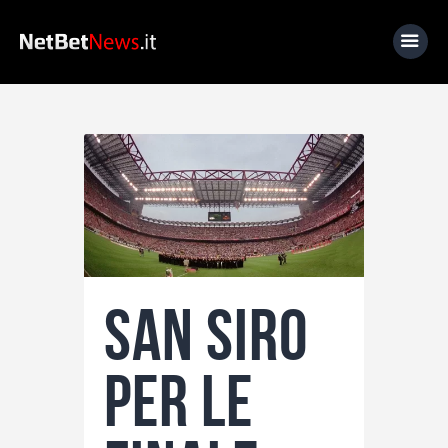
Home
News
Calcio
Basket
Tennis
San Siro
Lo Sapevi Che
Fantacalcio
per le
I consigli di Giulia
Serie A