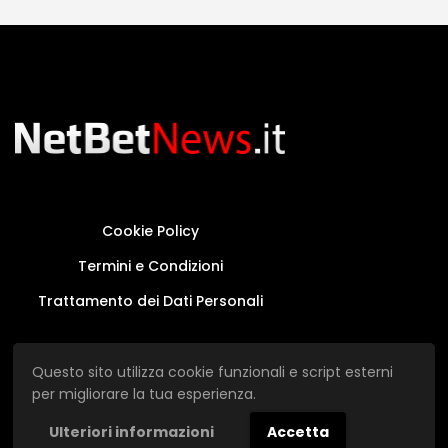
Cookie Policy
Termini e Condizioni
Trattamento dei Dati Personali
Questo sito non rappresenta una testata
Questo sito utilizza cookie funzionali e script esterni
giornalistica in quanto viene aggiornato senza
per migliorare la tua esperienza.
alcuna periodicità.
Ulteriori informazioni
Accetta