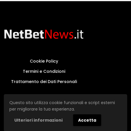
Cookie Policy
Termini e Condizioni
Trattamento dei Dati Personali
Questo sito non rappresenta una testata
Questo sito utilizza cookie funzionali e script esterni
giornalistica in quanto viene aggiornato senza
per migliorare la tua esperienza.
alcuna periodicità.
Ulteriori informazioni
Accetta