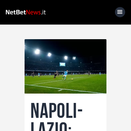
Home
News
Calcio
Basket
Tennis
Lo Sapevi Che
Napoli-
Fantacalcio
I consigli di Giulia
Lazio:
Serie A