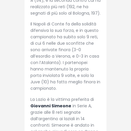
A (54), e la seconda contro cui ha
realizzato più reti (192, ne ha
segnati di più solo al Bologna, 197).
Il Napoli di Conte fa della solidità
difensiva la sua forza, e in questo
campionato ha subito solo 9 reti,
di cui 6 nelle due sconfitte che
sono arrivate finora (3-0
all’esordio a Verona, e 0-3 in casa
con l’Atalanta). I partenopei
hanno mantenuto la propria
porta inviolata 9 volte, e solo la
Juve (10) ha fatto meglio finora in
campionato.
La Lazio è la vittima preferita di
Giovanni Simeone
in Serie A,
grazie alle 8 reti segnate
dall’argentino ai laziali in 14
confronti. Simeone è andato in