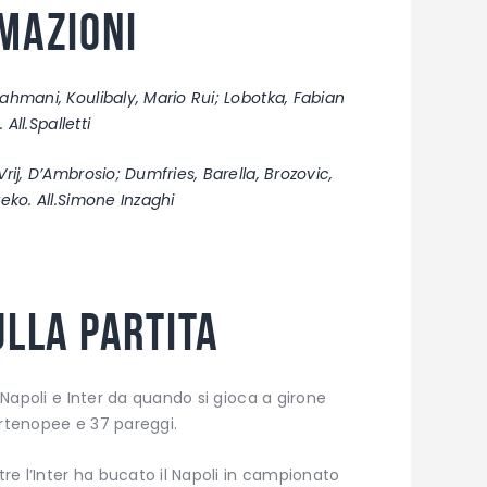
rmazioni
rahmani, Koulibaly, Mario Rui; Lobotka, Fabian
 All.Spalletti
rij, D’Ambrosio; Dumfries, Barella, Brozovic,
zeko. All.Simone Inzaghi
ulla partita
a Napoli e Inter da quando si gioca a girone
artenopee e 37 pareggi.
tre l’Inter ha bucato il Napoli in campionato