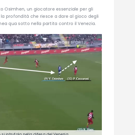
o Osimhen, un giocatore essenziale per gli
la profondità che riesce a dare al gioco degli
nea qua sotto nella partita contro il Venezia.
si intrufola nella difesa del Venezia