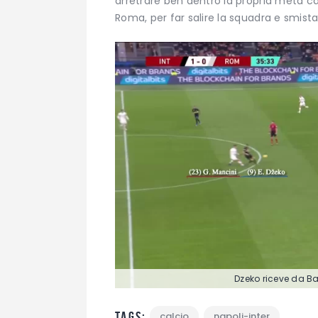
arretrare ben dentro la propria metà ca
Roma, per far salire la squadra e smistare
Dzeko riceve da Ba
Tags:
calcio
napoli-inter