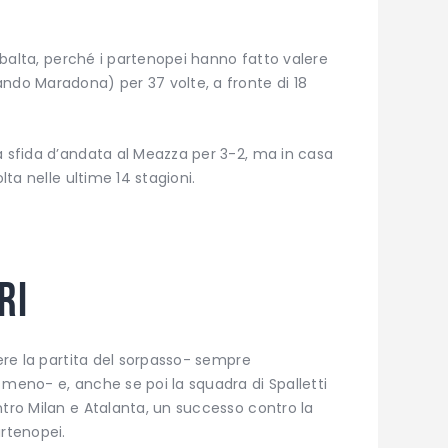
 ribalta, perché i partenopei hanno fatto valere
ndo Maradona) per 37 volte, a fronte di 18
a sfida d’andata al Meazza per 3-2, ma in casa
lta nelle ultime 14 stagioni.
ri
sere la partita del sorpasso- sempre
 meno- e, anche se poi la squadra di Spalletti
ntro Milan e Atalanta, un successo contro la
artenopei.