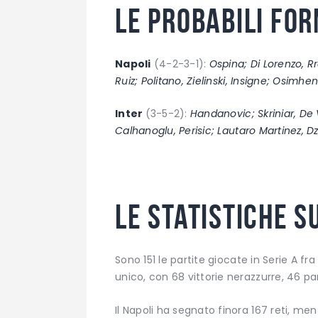
Le probabili fo
Napoli
(4-2-3-1):
Ospina; Di Lorenzo, R
Ruiz; Politano, Zielinski, Insigne; Osimhen.
Inter
(3-5-2):
Handanovic; Skriniar, De V
Calhanoglu, Perisic; Lautaro Martinez, D
Le statistiche s
Sono 151 le partite giocate in Serie A fr
unico, con 68 vittorie nerazzurre, 46 p
Il Napoli ha segnato finora 167 reti, men