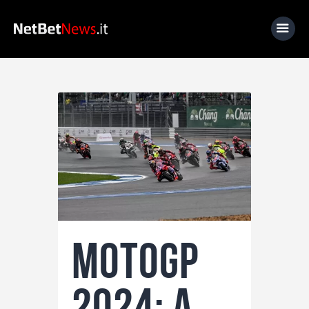
Home
News
Calcio
Basket
Tennis
Lo Sapevi Che
MotoGP
Fantacalcio
I consigli di Giulia
2024: a
Serie A