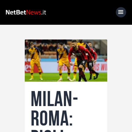
Home
News
Calcio
Basket
Tennis
Milan-
Lo Sapevi Che
Fantacalcio
Roma:
I consigli di Giulia
Serie A