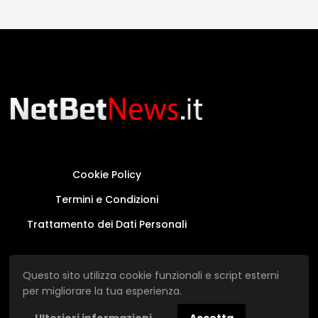
Cookie Policy
Termini e Condizioni
Trattamento dei Dati Personali
Questo sito non rappresenta una testata
Questo sito utilizza cookie funzionali e script esterni
giornalistica in quanto viene aggiornato senza
per migliorare la tua esperienza.
alcuna periodicità.
Ulteriori informazioni