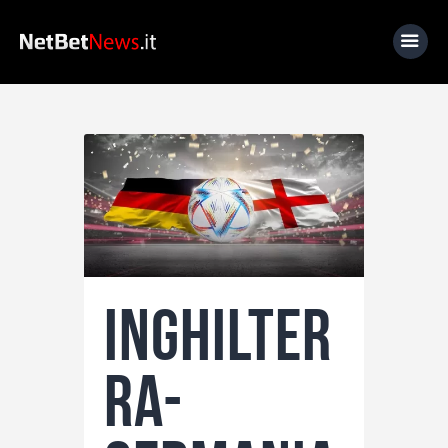
Home
News
Calcio
Basket
Tennis
Inghilter
Lo Sapevi Che
Fantacalcio
ra-
I consigli di Giulia
Serie A