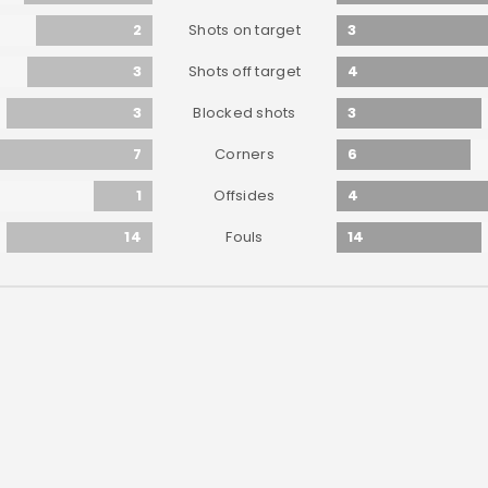
2
3
Shots on target
3
4
Shots off target
3
3
Blocked shots
7
6
Corners
1
4
Offsides
14
14
Fouls