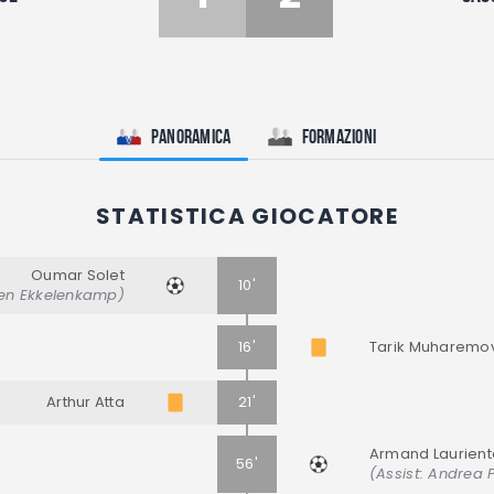
Panoramica
Formazioni
STATISTICA GIOCATORE
Oumar Solet
10'
gen Ekkelenkamp)
16'
Tarik Muharemo
Arthur Atta
21'
Armand Laurient
56'
(Assist: Andrea 