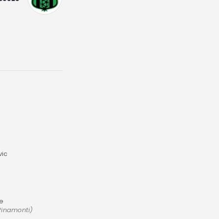
vic
e
Pinamonti)