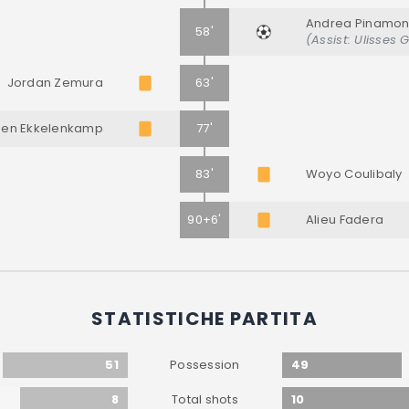
Andrea Pinamon
58'
(Assist: Ulisses 
Jordan Zemura
63'
gen Ekkelenkamp
77'
83'
Woyo Coulibaly
90+6'
Alieu Fadera
STATISTICHE PARTITA
51
49
Possession
8
10
Total shots