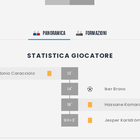
Panoramica
Formazioni
STATISTICA GIOCATORE
tonio Caracciolo
13'
14'
Iker Bravo
18'
Hassane Kamar
90+3'
Jesper Karlströ