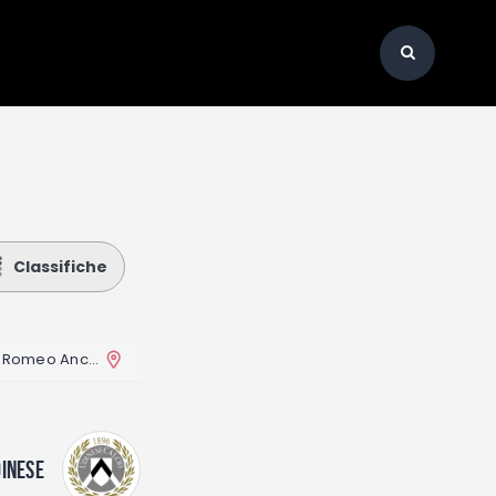
Classifiche
Arena Garibaldi – Stadio Romeo Anconetani
INESE