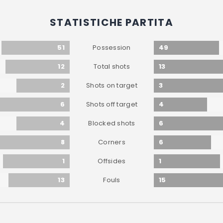
STATISTICHE PARTITA
51
49
Possession
12
13
Total shots
2
3
Shots on target
6
4
Shots off target
4
6
Blocked shots
8
6
Corners
1
1
Offsides
13
15
Fouls