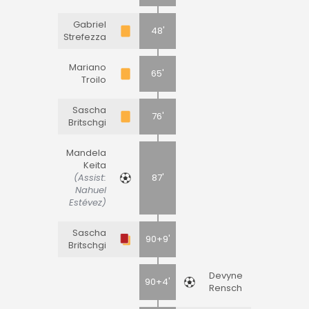
Gabriel
48'
Strefezza
Mariano
65'
Troilo
Sascha
76'
Britschgi
Mandela
Keita
(Assist:
87'
Nahuel
Estévez)
Sascha
90+9'
Britschgi
Devyne
90+4'
Rensch