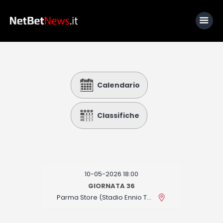
Home
Calendario
News
Calcio
Classifiche
Basket
Tennis
Lo Sapevi Che
10-05-2026 18:00
Fantacalcio
GIORNATA 36
Parma Store (Stadio Ennio Tardini)
I consigli di Giulia
Serie A