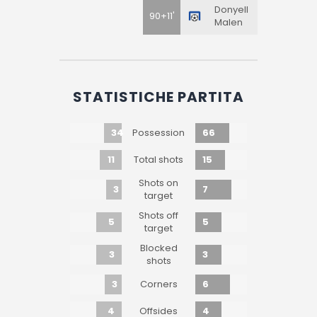
Donyell
90+11'
Malen
STATISTICHE PARTITA
34
66
Possession
11
15
Total shots
Shots on
3
7
target
Shots off
5
5
target
Blocked
3
3
shots
3
6
Corners
4
4
Offsides