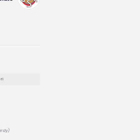
ri
ardy)