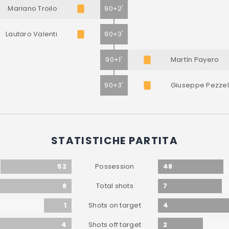
Mariano Troilo
90+2'
Lautaro Valenti
90+3'
90+1'
Martín Payero
90+3'
Giuseppe Pezzel
STATISTICHE PARTITA
52
48
Possession
8
7
Total shots
1
4
Shots on target
4
2
Shots off target