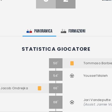
Panoramica
Formazioni
STATISTICA GIOCATORE
50'
Tommaso Barbie
54'
Youssef Maleh
Jacob Ondrejka
66'
Jari Vandeputte
68'
(Assist: Jamie V