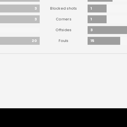
3
1
Blocked shots
3
1
Corners
3
Offsides
20
15
Fouls