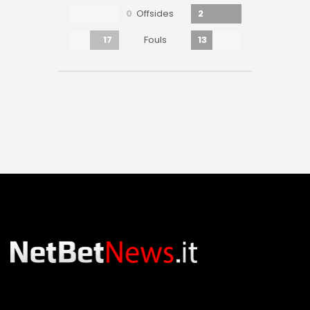
0
2
Offsides
17
13
Fouls