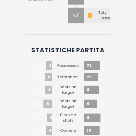
Taty
90'
Castellanos
STATISTICHE PARTITA
28
72
Possession
12
23
Total shots
Shots on
4
8
target
Shots off
6
9
target
Blocked
2
6
shots
4
10
Corners