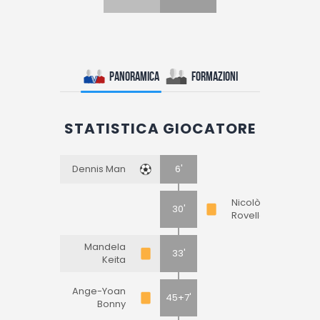
Panoramica
Formazioni
STATISTICA GIOCATORE
Dennis Man
6'
Nicolò
30'
Rovella
Mandela
33'
Keita
Ange-Yoan
45+7'
Bonny