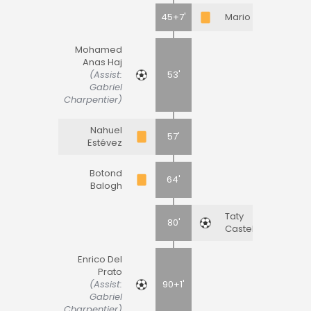
45+7'
Mario Gila
Mohamed
Anas Haj
(Assist:
53'
Gabriel
Charpentier)
Nahuel
57'
Estévez
Botond
64'
Balogh
Taty
80'
Castellanos
Enrico Del
Prato
(Assist:
90+1'
Gabriel
Charpentier)