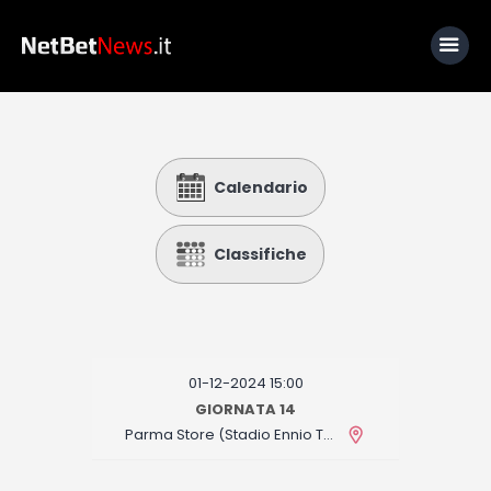
Home
Calendario
News
Calcio
Classifiche
Basket
Tennis
Lo Sapevi Che
01-12-2024 15:00
Fantacalcio
GIORNATA 14
Parma Store (Stadio Ennio Tardini)
I consigli di Giulia
Serie A