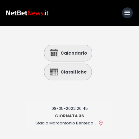
Home
Calendario
News
Calcio
Classifiche
Basket
Tennis
Lo Sapevi Che
08-05-2022 20:45
Fantacalcio
GIORNATA 36
Stadio Marcantonio Bentegodi
I consigli di Giulia
Serie A