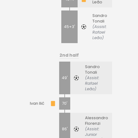
Leão
Sandro
Tonali
45+3'
(Assist:
Rafael
Leão)
2nd half
Sandro
Tonali
49'
(Assist:
Rafael
Leão)
Ivan Ilić
70'
Alessandro
Florenzi
86'
(Assist:
Junior