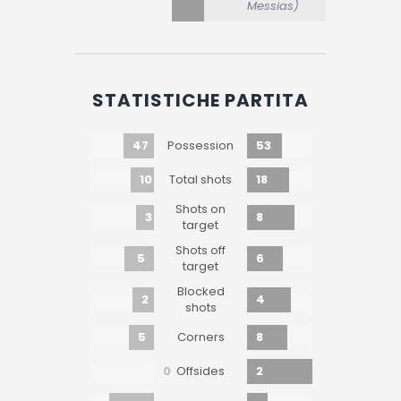
Messias)
STATISTICHE PARTITA
47
53
Possession
10
18
Total shots
Shots on
3
8
target
Shots off
5
6
target
Blocked
2
4
shots
5
8
Corners
0
2
Offsides