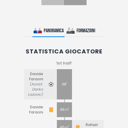
Panoramica
Formazioni
STATISTICA GIOCATORE
1st half
Davide
Faraoni
(Assist:
38'
Darko
Lazovic)
Davide
45+1'
Faraoni
Rafael
45+1'