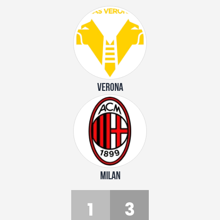
VERONA
MILAN
1
3