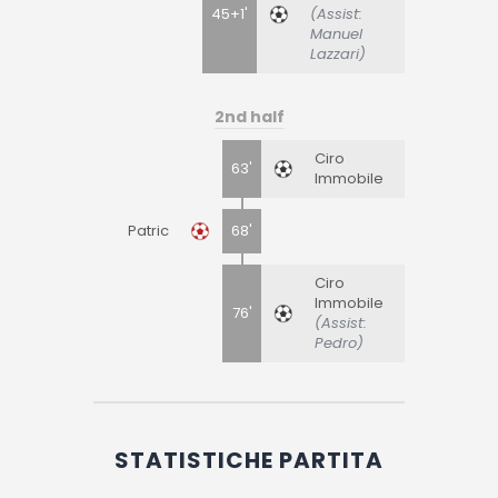
45+1'
(Assist:
Manuel
Lazzari)
2nd half
Ciro
63'
Immobile
Patric
68'
Ciro
Immobile
76'
(Assist:
Pedro)
STATISTICHE PARTITA