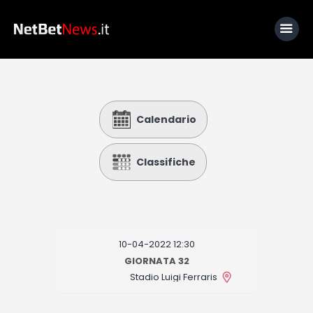
Home
Calendario
News
Calcio
Classifiche
Basket
Tennis
Lo Sapevi Che
10-04-2022 12:30
Fantacalcio
GIORNATA 32
Stadio Luigi Ferraris
I consigli di Giulia
Serie A