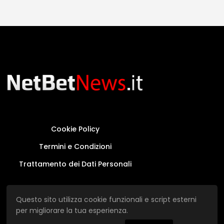
Cookie Policy
Termini e Condizioni
Trattamento dei Dati Personali
Questo sito non rappresenta una testata
Questo sito utilizza cookie funzionali e script esterni
giornalistica in quanto viene aggiornato senza
per migliorare la tua esperienza.
alcuna periodicità.