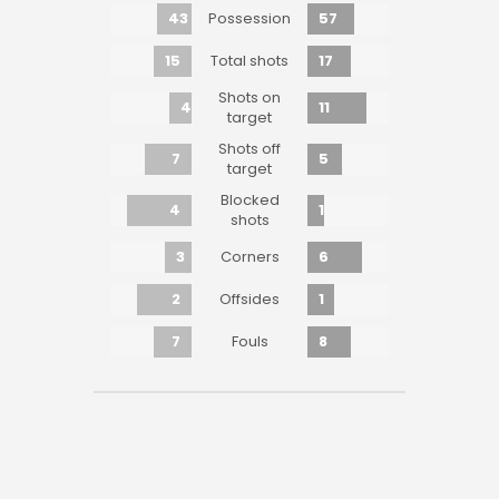
43
57
Possession
15
17
Total shots
Shots on
4
11
target
Shots off
7
5
target
Blocked
4
1
shots
3
6
Corners
2
1
Offsides
7
8
Fouls