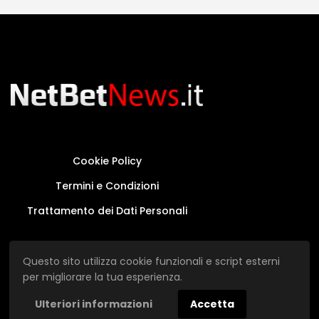
Cookie Policy
Termini e Condizioni
Trattamento dei Dati Personali
Questo sito non rappresenta una testata
Questo sito utilizza cookie funzionali e script esterni
giornalistica in quanto viene aggiornato senza
per migliorare la tua esperienza.
alcuna periodicità.
Ulteriori informazioni
Accetta