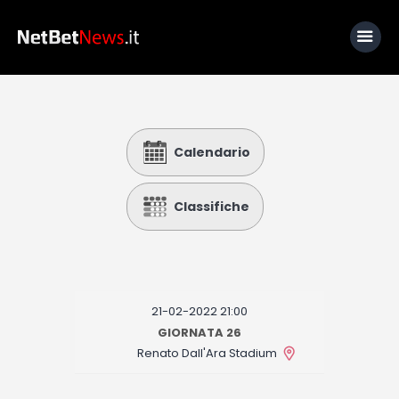
Home
Calendario
News
Calcio
Classifiche
Basket
Tennis
Lo Sapevi Che
21-02-2022 21:00
Fantacalcio
GIORNATA 26
Renato Dall'Ara Stadium
I consigli di Giulia
Serie A