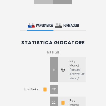
Panoramica
Formazioni
STATISTICA GIOCATORE
1st half
Rey
Manaj
11'
(Assist:
Arkadiusz
Reca)
Luis Binks
19'
Rey
22'
Manaj