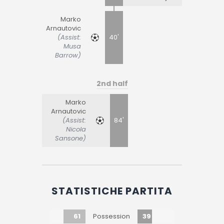
Marko
Arnautovic
(Assist:
40'
Musa
Barrow)
2nd half
Marko
Arnautovic
(Assist:
84'
Nicola
Sansone)
STATISTICHE PARTITA
61
39
Possession