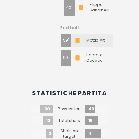
Filippo
40'
Bandinelli
2nd half
59'
Mattia Viti
Liberato
90'
Cacace
STATISTICHE PARTITA
60
40
Possession
12
15
Total shots
Shots on
2
4
target