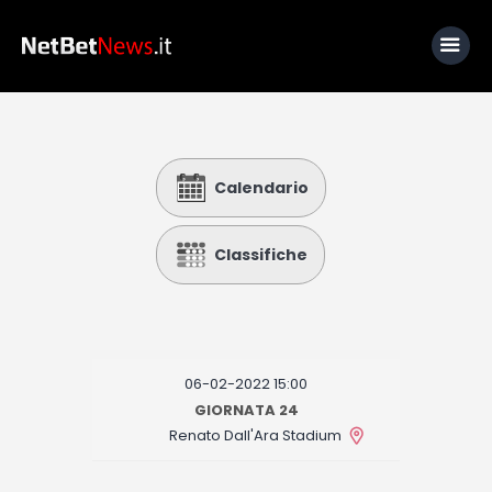
Home
Calendario
News
Calcio
Classifiche
Basket
Tennis
Lo Sapevi Che
06-02-2022 15:00
Fantacalcio
GIORNATA 24
Renato Dall'Ara Stadium
I consigli di Giulia
Serie A