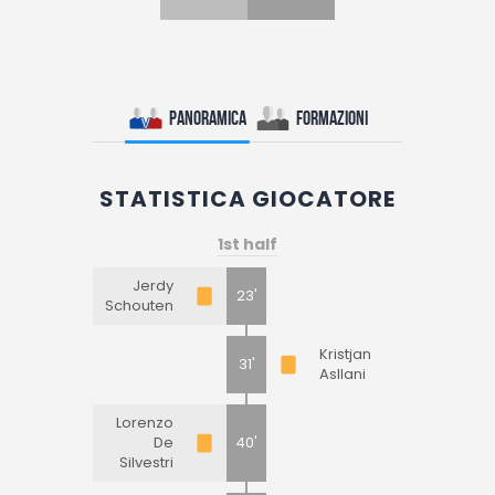
Panoramica
Formazioni
STATISTICA GIOCATORE
1st half
Jerdy
23'
Schouten
Kristjan
31'
Asllani
Lorenzo
De
40'
Silvestri