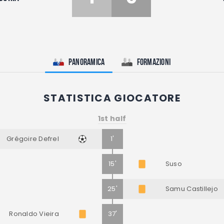
Panoramica
Formazioni
STATISTICA GIOCATORE
1st half
Grégoire Defrel
1'
15'
Suso
25'
Samu Castillejo
Ronaldo Vieira
37'