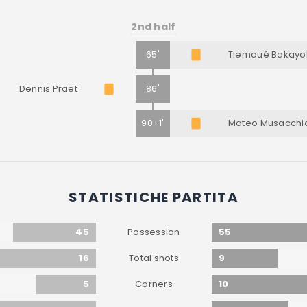
2nd half
65'
Tiemoué Bakayo
Dennis Praet
86'
90+1'
Mateo Musacchi
STATISTICHE PARTITA
45
55
Possession
16
9
Total shots
5
10
Corners