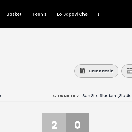
Basket
Tennis
Lo Sapevi Che
Home
News
Calcio
Calendario
Basket
Tennis
GIORNATA 7
0
Lo Sapevi Che
Fantacalcio
I consigli di Giulia
2
0
Serie A