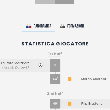
Panoramica
Formazioni
STATISTICA GIOCATORE
1st half
Lautaro Martínez
12'
(Assist: Dalbert)
44'
Marco Andreolli
2nd half
49'
Filip Bradaric