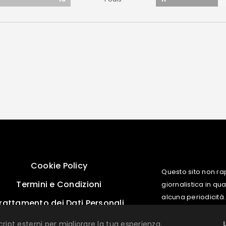
Cookie Policy
Questo sito non ra
Termini e Condizioni
giornalistica in q
alcuna periodicità.
rattamento dei Dati Personali
cript esterni per migliorare la tua esperienza.