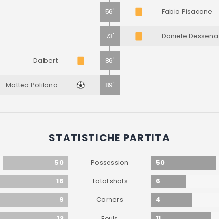
56'
Fabio Pisacane
73'
Daniele Dessena
Dalbert
86'
Matteo Politano
89'
STATISTICHE PARTITA
50
50
Possession
16
6
Total shots
9
4
Corners
13
11
Fouls