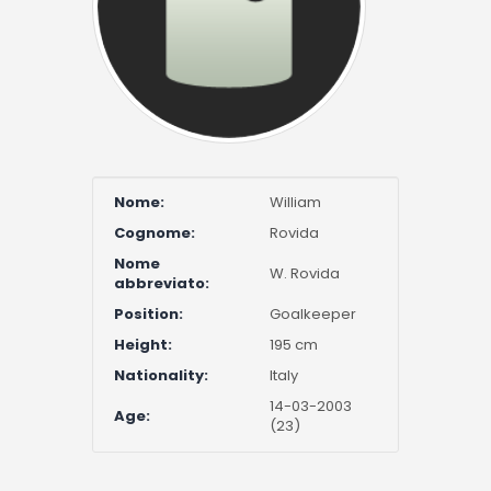
Nome:
William
Cognome:
Rovida
Nome
W. Rovida
abbreviato:
Position:
Goalkeeper
Height:
195 cm
Nationality:
Italy
14-03-2003
Age:
(23)