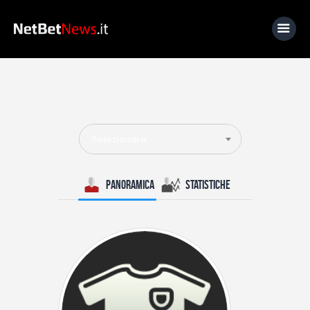
Home
News
Selezionare
Calcio
Basket
Panoramica
Statistiche
Tennis
Lo Sapevi Che
Fantacalcio
I consigli di Giulia
Serie A