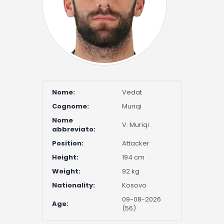
Nome:
Vedat
Cognome:
Muriqi
Nome
V. Muriqi
abbreviato:
Position:
Attacker
Height:
194 cm
Weight:
92 kg
Nationality:
Kosovo
09-08-2026
Age:
(56)