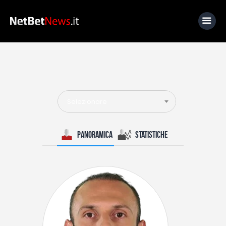
Home
News
Selezionare
Calcio
Basket
Panoramica
Statistiche
Tennis
Lo Sapevi Che
Fantacalcio
I consigli di Giulia
Serie A