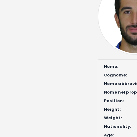
Nome:
Cognome:
Nome abbrevi
Nome nel propr
Position:
Height:
Weight:
Nationality:
Age: