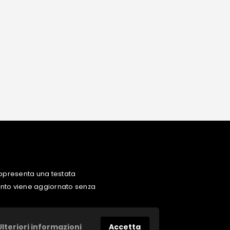
ppresenta una testata
uanto viene aggiornato senza
Ulteriori informazioni
Accetta