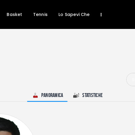
Basket
Tennis
Lo Sapevi Che
Home
News
Calcio
S
Basket
Tennis
Panoramica
Statistiche
Lo Sapevi Che
Fantacalcio
I consigli di Giulia
Serie A