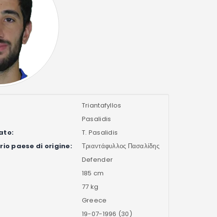
Triantafyllos
Pasalidis
ato:
T. Pasalidis
io paese di origine:
Τριαντάφυλλος Πασαλίδης
Defender
185 cm
77 kg
Greece
19-07-1996 (30)