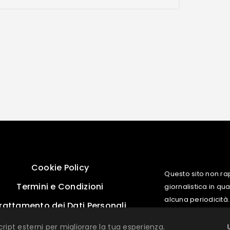
Cookie Policy
Questo sito non ra
Termini e Condizioni
giornalistica in q
alcuna periodicità.
rattamento dei Dati Personali
cript esterni per migliorare la tua esperienza.