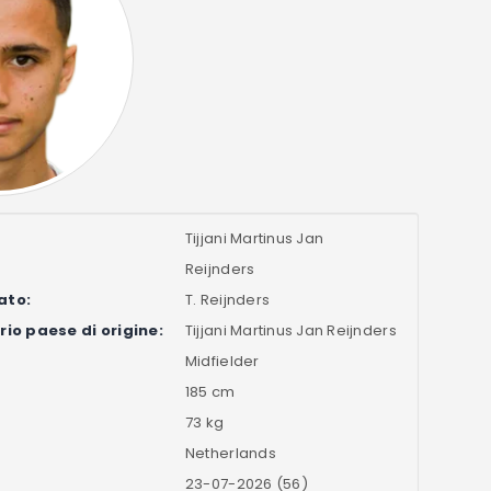
Tijjani Martinus Jan
Reijnders
ato:
T. Reijnders
io paese di origine:
Tijjani Martinus Jan Reijnders
Midfielder
185 cm
73 kg
Netherlands
23-07-2026 (56)