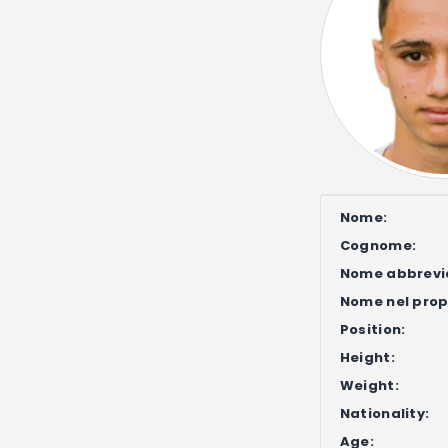
Nome:
Cognome:
Nome abbrevi
Nome nel propr
Position:
Height:
Weight:
Nationality:
Age: