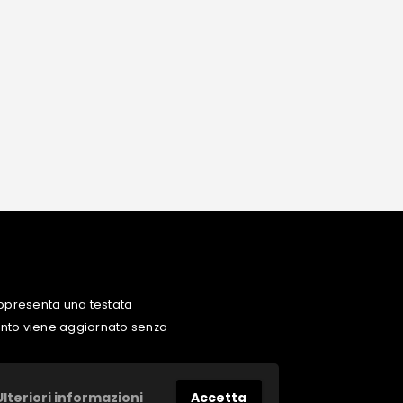
ppresenta una testata
uanto viene aggiornato senza
Ulteriori informazioni
Accetta