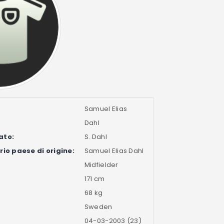
Samuel Elias
Dahl
ato:
S. Dahl
io paese di origine:
Samuel Elias Dahl
Midfielder
171 cm
68 kg
Sweden
04-03-2003 (23)