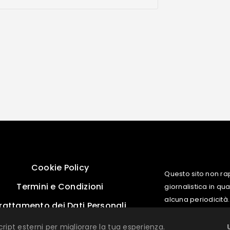
Cookie Policy
Questo sito non ra
Termini e Condizioni
giornalistica in q
alcuna periodicità.
rattamento dei Dati Personali
cript esterni per migliorare la tua esperienza.