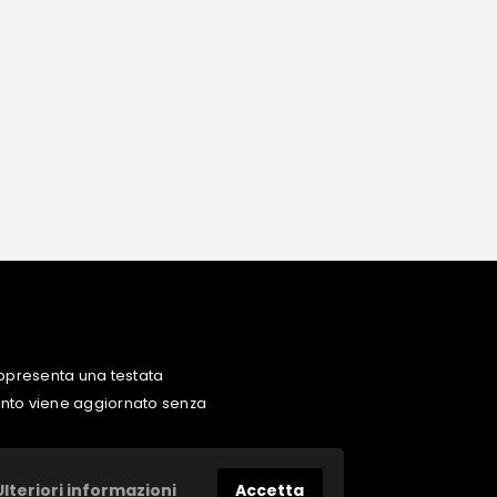
ppresenta una testata
uanto viene aggiornato senza
Ulteriori informazioni
Accetta