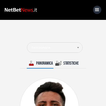
Home
News
Selezionare
Calcio
Basket
Panoramica
Statistiche
Tennis
Lo Sapevi Che
Fantacalcio
I consigli di Giulia
Serie A